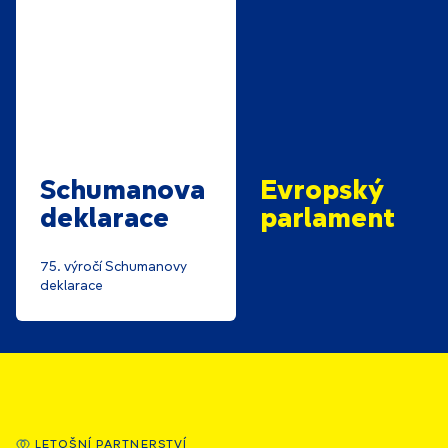
Schumanova
Evropský
deklarace
parlament
75. výročí Schumanovy
deklarace
Letošní partnerství