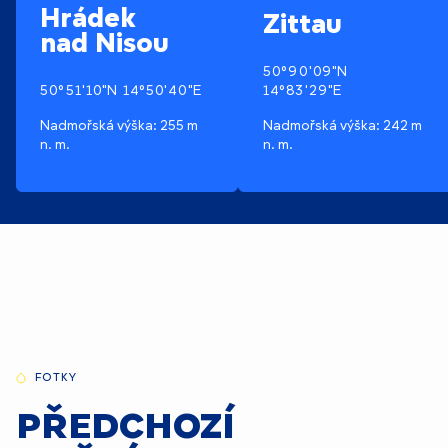
Hrádek
Zittau
nad Nisou
50°90′09″N
50°51′10″N 14°50′40″E
14°83′29″E
Nadmořská výška: 255 m
Nadmořská výška: 242 m
n. m.
n. m.
FOTKY
PŘEDCHOZÍ