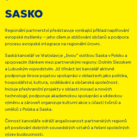
Sasko
Regionální partnerství představuje vynikající příklad naplňování
evropské myšlenky – jeho cílem je sbližování občanů a podpora
procesu evropské integrace na regionální úrovni.
Saská kancelář ve Vratislavi je „živou“ vizitkou Saska v Polsku a
spojovacím článkem mezi partnerskými regiony: Dolním Slezskem
a Lubuským vojvodstvím. Již třináct let kancelář aktivně
podporuje široce pojatou spolupráci v oblastech jako politika,
hospodářství, kultura, vzdělávání a občanská společnost.
Iniciuje přeshraniční projekty v oblasti inovací a nových
technologií, podporuje akademickou spolupráci a vědeckou
výměnu a zároveň organizuje kulturní akce s účastí tvůrců a
umělců z Polska a Saska.
Činnost kanceláře odráží angažovanost partnerských regionů
při posilování dobrých sousedských vztahů a řešení společných
výzev budoucnosti.